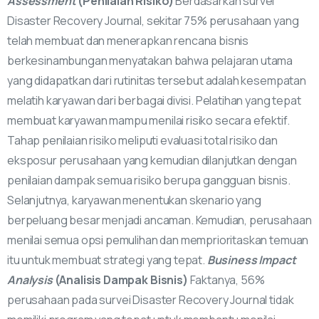
Assessment
(Penilaian Risiko)
Berdasarkan survei
Disaster Recovery Journal, sekitar 75% perusahaan yang
telah membuat dan menerapkan rencana bisnis
berkesinambungan menyatakan bahwa pelajaran utama
yang didapatkan dari rutinitas tersebut adalah kesempatan
melatih karyawan dari berbagai divisi. Pelatihan yang tepat
membuat karyawan mampu menilai risiko secara efektif.
Tahap penilaian risiko meliputi evaluasi total risiko dan
eksposur perusahaan yang kemudian dilanjutkan dengan
penilaian dampak semua risiko berupa gangguan bisnis.
Selanjutnya, karyawan menentukan skenario yang
berpeluang besar menjadi ancaman. Kemudian, perusahaan
menilai semua opsi pemulihan dan memprioritaskan temuan
itu untuk membuat strategi yang tepat.
Business Impact
Analysis
(Analisis Dampak Bisnis)
Faktanya, 56%
perusahaan pada survei Disaster Recovery Journal tidak