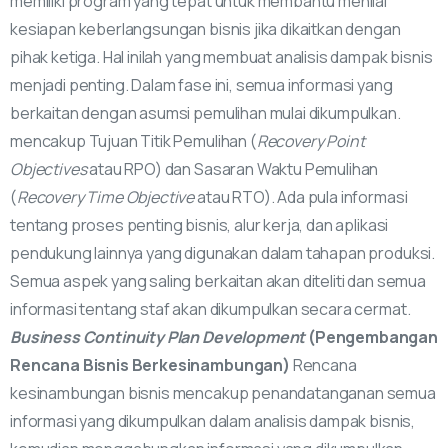
memiliki program yang tepat untuk membantu menilai
kesiapan keberlangsungan bisnis jika dikaitkan dengan
pihak ketiga. Hal inilah yang membuat analisis dampak bisnis
menjadi penting. Dalam fase ini, semua informasi yang
berkaitan dengan asumsi pemulihan mulai dikumpulkan.
mencakup Tujuan Titik Pemulihan (
Recovery Point
Objectives
atau RPO) dan Sasaran Waktu Pemulihan
(
Recovery Time Objective
atau RTO). Ada pula informasi
tentang proses penting bisnis, alur kerja, dan aplikasi
pendukung lainnya yang digunakan dalam tahapan produksi.
Semua aspek yang saling berkaitan akan diteliti dan semua
informasi tentang staf akan dikumpulkan secara cermat.
Business Continuity Plan Development
(Pengembangan
Rencana Bisnis Berkesinambungan)
Rencana
kesinambungan bisnis mencakup penandatanganan semua
informasi yang dikumpulkan dalam analisis dampak bisnis,