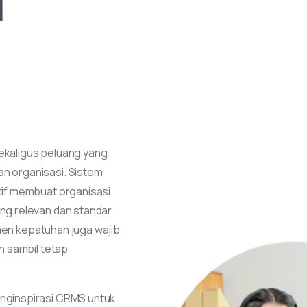
l
kaligus peluang yang
 organisasi. Sistem
if membuat organisasi
g relevan dan standar
emen kepatuhan juga wajib
n sambil tetap
ginspirasi CRMS untuk