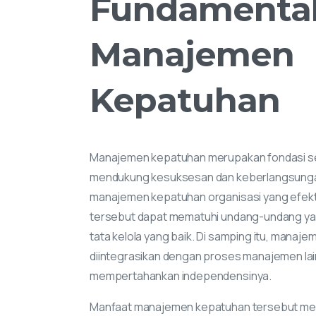
Fundamenta
Manajemen
Kepatuhan
Manajemen kepatuhan merupakan fondasi se
mendukung kesuksesan dan keberlangsungan
manajemen kepatuhan organisasi yang efekt
tersebut dapat mematuhi undang-undang yan
tata kelola yang baik. Di samping itu, manaj
diintegrasikan dengan proses manajemen lai
mempertahankan independensinya.
Manfaat manajemen kepatuhan tersebut men