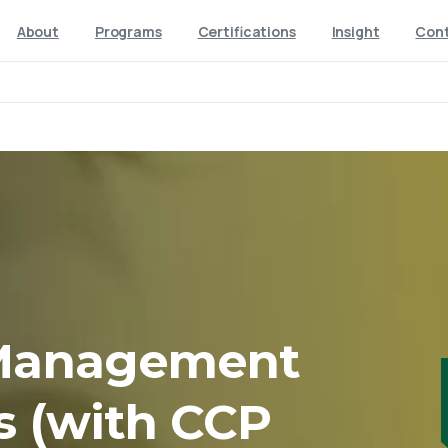
About
Programs
Certifications
Insight
Con
Management
 (with CCP