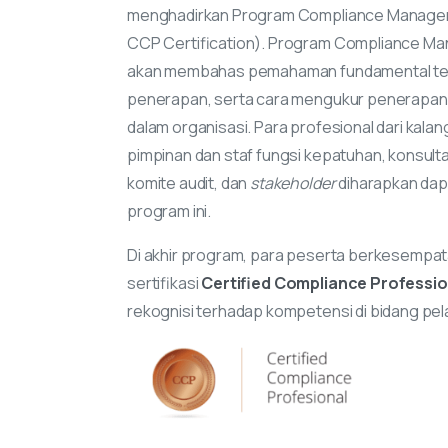
menghadirkan Program Compliance Managem
CCP Certification). Program Compliance M
akan membahas pemahaman fundamental ten
penerapan, serta cara mengukur penerapa
dalam organisasi. Para profesional dari kala
pimpinan dan staf fungsi kepatuhan, konsult
komite audit, dan
stakeholder
diharapkan dapa
program ini.
Di akhir program, para peserta berkesempata
sertifikasi
Certified Compliance Professio
rekognisi terhadap kompetensi di bidang pe