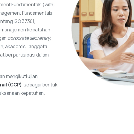
ent Fundamentals (with
anagement Fundamentals
tang ISO 37301,
n manajemen kepatuhan
ngan
corporate secretary
,
an, akademisi, anggota
t berpartisipasi dalam
n mengikuti ujian
nal (CCP)
sebagai bentuk
laksanaan kepatuhan.