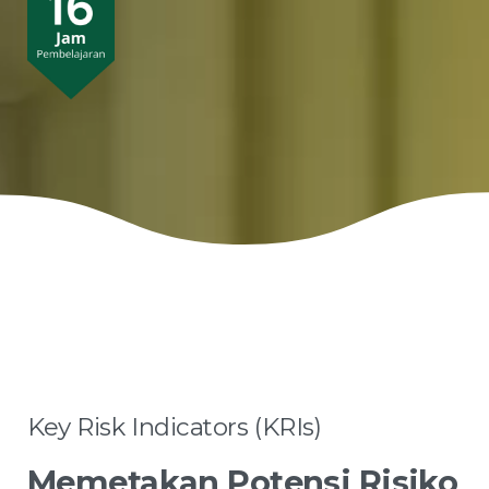
Key
Risk
Indicators
(KRIs)
Memetakan
Potensi
Risiko