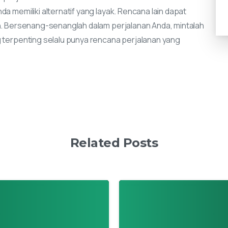
a memiliki alternatif yang layak. Rencana lain dapat
in. Bersenang-senanglah dalam perjalanan Anda, mintalah
g terpenting selalu punya rencana perjalanan yang
Related Posts