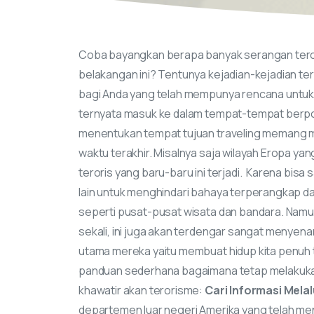
Coba bayangkan berapa banyak serangan teror
belakangan ini? Tentunya kejadian-kejadian ter
bagi Anda yang telah mempunya rencana untuk m
ternyata masuk ke dalam tempat-tempat berpot
menentukan tempat tujuan traveling memang
waktu terakhir. Misalnya saja wilayah Eropa y
teroris yang baru-baru ini terjadi. Karena bis
lain untuk menghindari bahaya terperangkap d
seperti pusat-pusat wisata dan bandara. Namun
sekali, ini juga akan terdengar sangat menyen
utama mereka yaitu membuat hidup kita penuh t
panduan sederhana bagaimana tetap melakukan 
khawatir akan terorisme:
Cari Informasi Mel
departemen luar negeri Amerika yang telah men