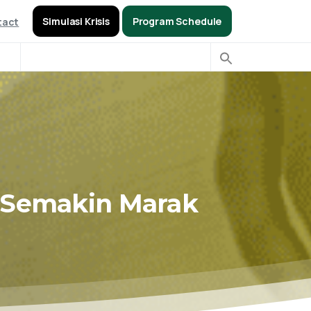
Simulasi Krisis
Program Schedule
tact
Semakin
Marak