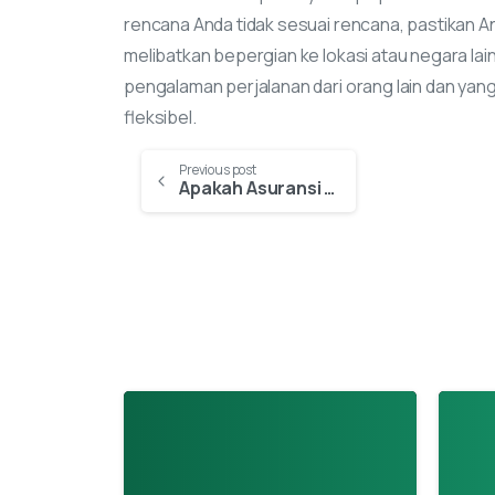
rencana Anda tidak sesuai rencana, pastikan And
melibatkan bepergian ke lokasi atau negara la
pengalaman perjalanan dari orang lain dan yan
fleksibel.
Continue
Previous post
Apakah Asuransi Terorisme Benar-Benar Diperlukan?
Reading