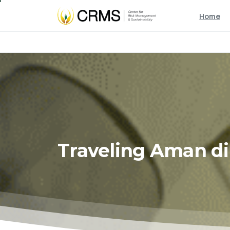
Home
Traveling
Aman
di