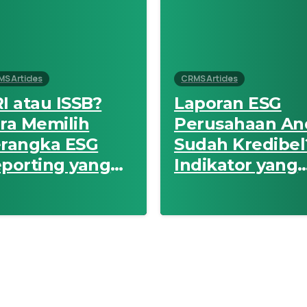
S Articles
CRMS Articles
I atau ISSB?
Laporan ESG
ra Memilih
Perusahaan An
rangka ESG
Sudah Kredibel?
porting yang
Indikator yang
pat
Perlu Diperiksa