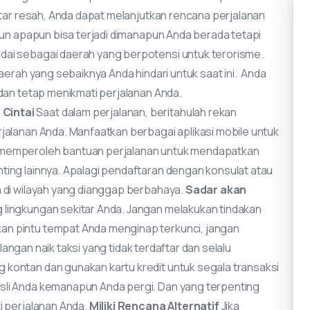
itar resah, Anda dapat melanjutkan rencana perjalanan
n apapun bisa terjadi dimanapun Anda berada tetapi
ai sebagai daerah yang berpotensi untuk terorisme.
aerah yang sebaiknya Anda hindari untuk saat ini. Anda
dan tetap menikmati perjalanan Anda.
 Cintai
Saat dalam perjalanan, beritahulah rekan
jalanan Anda. Manfaatkan berbagai aplikasi mobile untuk
 memperoleh bantuan perjalanan untuk mendapatkan
ing lainnya. Apalagi pendaftaran dengan konsulat atau
 di wilayah yang dianggap berbahaya.
Sadar akan
 lingkungan sekitar Anda. Jangan melakukan tindakan
n pintu tempat Anda menginap terkunci, jangan
 Jangan naik taksi yang tidak terdaftar dan selalu
kontan dan gunakan kartu kredit untuk segala transaksi
sli Anda kemanapun Anda pergi. Dan yang terpenting
i perjalanan Anda.
Miliki Rencana Alternatif
Jika