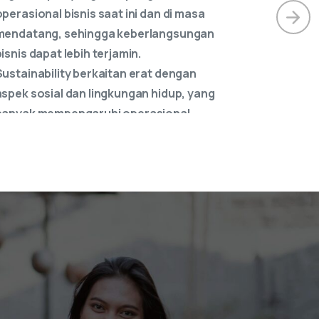
panjang organisasi."
nita Primaswari Widhiani
raktisi GRCS