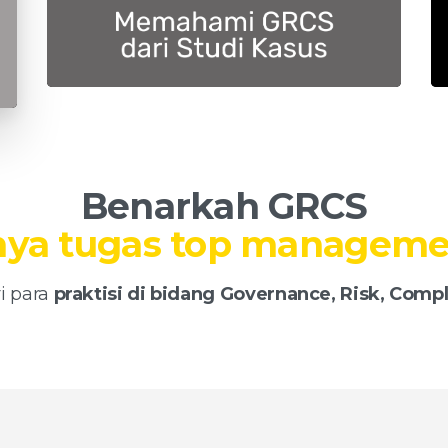
Benarkah
GRCS
arus diterapkan terpisa
i para
praktisi di bidang Governance, Risk, Compli
isk
ance,
dan