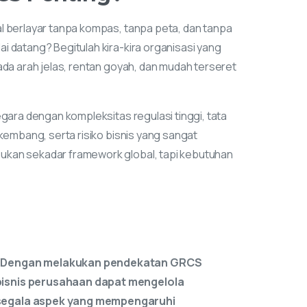
ada arah jelas, rentan goyah, dan mudah terseret
egara dengan kompleksitas regulasi tinggi, tata
rkembang, serta risiko bisnis yang sangat
kan sekadar framework global, tapi kebutuhan
"GRCS berkontribusi besar terhadap
pencapaian business resilience.
Pendekatan holistik ini memastikan
bahwa struktur tata kelola, kebijakan
risiko, tujuan keberlanjutan dan
kepatuhan sesuai dengan tujuan jangka