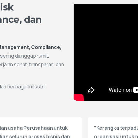
Management, Compliance,
sering dianggap rumit,
erjalan sehat, transparan, dan
ri berbagai industri!
ka terpadu yang digunakan
"Strategi perusah
si untuk memastikan
melaksanakan tata
aan perusahaan berjalan
risiko perusahaan
erarah, aman, patuh pada
berdampak pada 