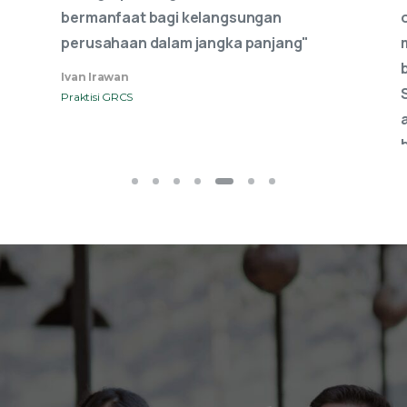
Sustainability berkaitan erat dengan
aspek sosial dan lingkungan hidup, yang
A
banyak mempengaruhi operasional
P
bisnis."
As'ad Nugroho
Praktisi GRCS