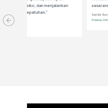
aturan, 
Praktisi GRCS
Mochamad
Praktisi GR