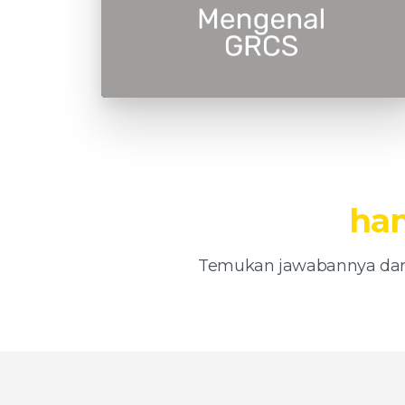
h
Temukan jawabannya dar
Apa
itu
Governance,
R
Management,
Compli