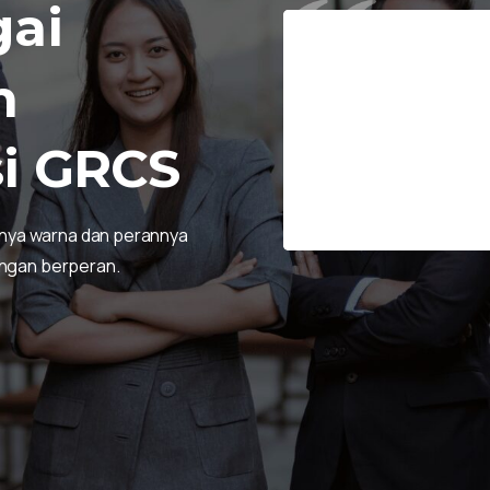
gai
ertugas menjadi narahubung
Peran saya sebagai P
cy yang diharapkan bisa
kelola proyek yang ef
m
rmasi dari lini operasional
menyeluruh, menjaga 
menyelaraskan proyek
i
GRCS
Canna Divertana
Project Director
unya warna dan perannya
pangan berperan.