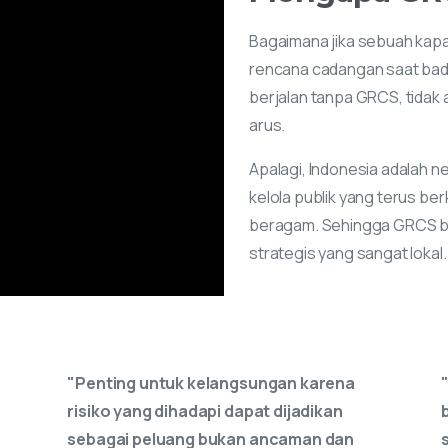
berjalan tanpa GRCS, tidak 
arus.
Apalagi, Indonesia adalah n
kelola publik yang terus be
beragam. Sehingga GRCS bu
strategis yang sangat lokal.
"Dengan melakukan pendekatan GRCS
bisnis perusahaan dapat mengelola
segala aspek yang mempengaruhi
operasional bisnis saat ini dan di masa
mendatang, sehingga keberlangsungan
bisnis dapat lebih terjamin.