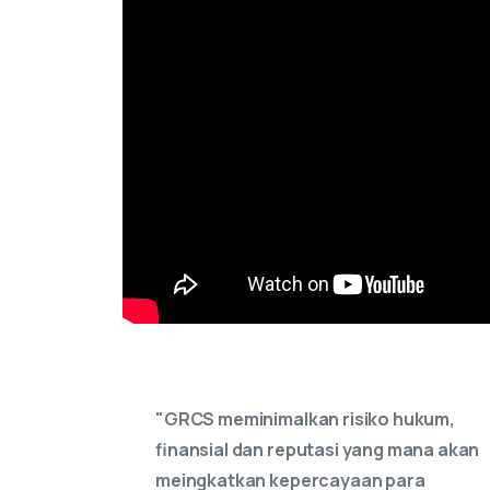
hukum,
"Penting untuk kelangsungan karena
mana akan
risiko yang dihadapi dapat dijadikan
ra
sebagai peluang bukan ancaman dan
bermanfaat bagi kelangsungan
perusahaan dalam jangka panjang"