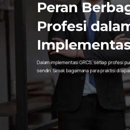
Peran
Berba
bagai 'mata dan
Sebagai Risk Specialist, saya b
stikan keempat
implementasi Corporate ERM Poli
Profesi
dala
memperlancar kesinambungan info
ke korporasi, atau sebaliknya."
Implementas
Sandy Suryakusuma
Risk Specialist
Dalam implementasi GRCS, setiap profesi p
sendiri. Simak bagaimana para praktisi di la