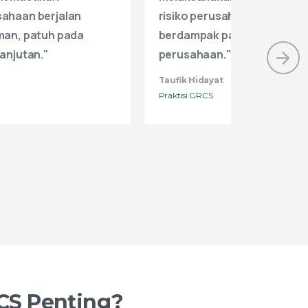
sertifikasi, namun merupak
yang melekat pada pengamb
keputusan."
Yusuf Munawar
Praktisi GRCS
CS
Penting?
l berlayar tanpa kompas, tanpa peta, dan tanpa
 datang? Begitulah kira-kira organisasi yang