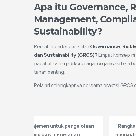
Sustainability?
Pernah mendengar istilah
Governance, Risk 
dan Sustainability (GRCS)?
Empat konsep ini 
padahal justru jadi kunci agar organisasi bisa b
tahan banting.
Pelajari selengkapnya bersama praktisi GRCS da
"Rangkaian usaha Perusahaan untuk
"Kerang
memastikan seluruh proses bisnis dan
organisa
sasarannya terpenuhi sesuai harapan."
pengelol
secara t
Sandy Suryakusuma