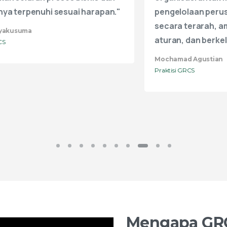
dan berkelanjutan."
perusahaan."
 Agustian
Taufik Hidayat
CS
Praktisi GRCS
Mengapa
GR
Bagaimana jika sebuah kapa
rencana cadangan saat badai