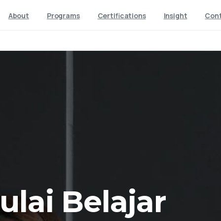
About
Programs
Certifications
Insight
Con
lai Belajar