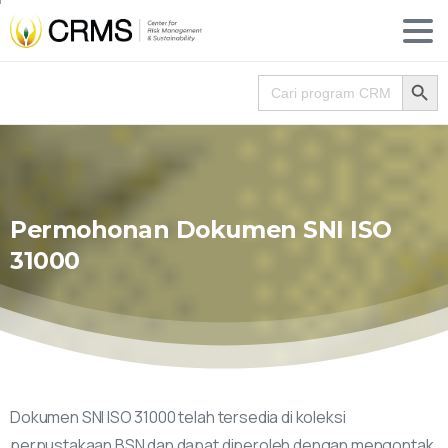
Search
Search for:
Permohonan
Dokumen
SNI
ISO
31000
Dokumen SNI ISO 31000 telah tersedia di koleksi
perpustakaan BSN dan dapat diperoleh dengan mengontak