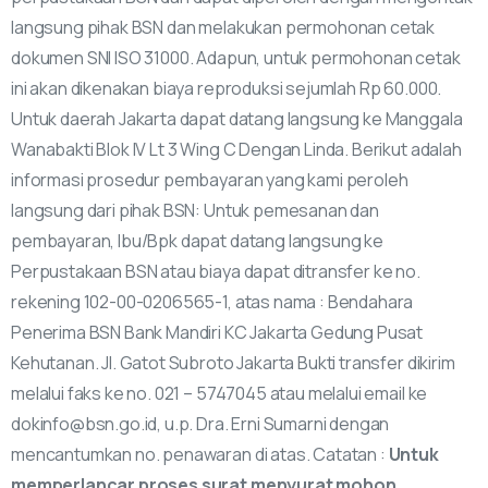
langsung pihak BSN dan melakukan permohonan cetak
dokumen SNI ISO 31000. Adapun, untuk permohonan cetak
ini akan dikenakan biaya reproduksi sejumlah Rp 60.000.
Untuk daerah Jakarta dapat datang langsung ke Manggala
Wanabakti Blok IV Lt 3 Wing C Dengan Linda. Berikut adalah
informasi prosedur pembayaran yang kami peroleh
langsung dari pihak BSN: Untuk pemesanan dan
pembayaran, Ibu/Bpk dapat datang langsung ke
Perpustakaan BSN atau biaya dapat ditransfer ke no.
rekening 102-00-0206565-1, atas nama : Bendahara
Penerima BSN Bank Mandiri KC Jakarta Gedung Pusat
Kehutanan. Jl. Gatot Subroto Jakarta Bukti transfer dikirim
melalui faks ke no. 021 – 5747045 atau melalui email ke
dokinfo@bsn.go.id, u.p. Dra. Erni Sumarni dengan
mencantumkan no. penawaran di atas. Catatan :
Untuk
memperlancar proses surat menyurat mohon