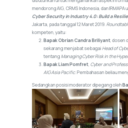
dibutuhkan untuk mengamankan aspek informasi d
mendorong AIG, CRMS Indonesia, dan IRMAPA u
Cyber Security in Industry 4.0: Build a Resi
Jakarta, pada tanggal 12 Maret 2019.
Roundtabl
kompeten, yaitu:
Bapak Obrian Candra Briliyant
, dosen 
sekarang menjabat sebagai
Head of Cybe
tentang
Managing Cyber Risk in the Hyp
Bapak Liam Pomfret
,
Cyber and Profess
AIG Asia Pacific
. Pembahasan beliau men
Sedangkan posisi moderator dipegang oleh
Ba