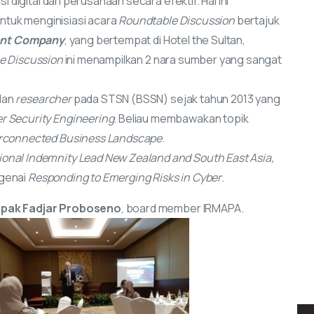
igital dari perusahaan secara efektif. Hal ini
ntuk menginisiasi acara
Roundtable Discussion
bertajuk
lient Company
, yang bertempat di Hotel the Sultan,
e Discussion
ini menampilkan 2 nara sumber yang sangat
dan
researcher
pada STSN (BSSN) sejak tahun 2013 yang
r Security Engineering
. Beliau membawakan topik
erconnected Business Landscape
.
ional Indemnity Lead New Zealand and South East Asia,
genai
Responding to Emerging Risks in Cyber
.
pak Fadjar Proboseno
, board member IRMAPA.