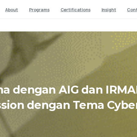
About
Programs
Certifications
Insight
Con
ma
dengan
AIG
dan
IRMA
ssion
dengan
Tema
Cybe