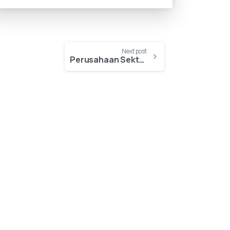
Next post
Perusahaan Sektor Jasa Keuangan dan Sektor Riil Ikuti Pelatihan Key Risk Indicators