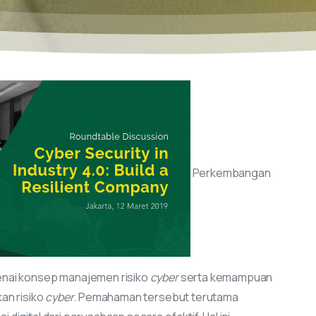
Perkembangan
enai konsep manajemen risiko
cyber
serta kemampuan
an risiko
cyber
. Pemahaman tersebut terutama