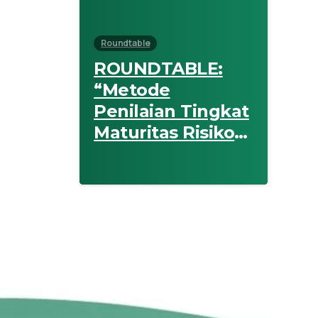
Roundtable
ROUNDTABLE:
“Metode
Penilaian Tingkat
Maturitas Risiko
untuk Badan
Usaha Milik
Negara (BUMN)”