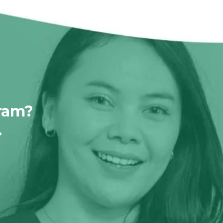
ram?
.