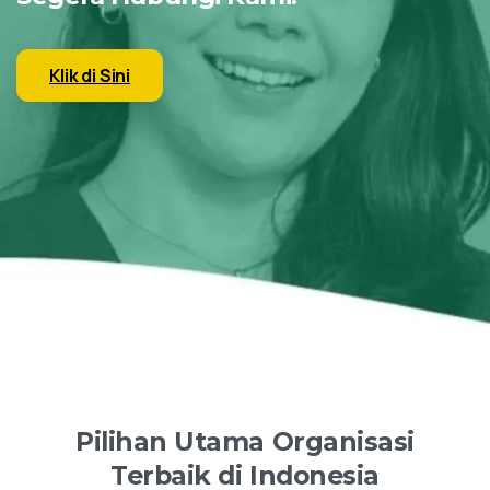
Klik di Sini
Pilihan
Utama
Organisasi
Terbaik
di
Indonesia