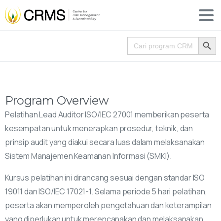
Search
Search for:
Program Overview
Pelatihan Lead Auditor ISO/IEC 27001 memberikan peserta
kesempatan untuk menerapkan prosedur, teknik, dan
prinsip audit yang diakui secara luas dalam melaksanakan
Sistem Manajemen Keamanan Informasi (SMKI).
Kursus pelatihan ini dirancang sesuai dengan standar ISO
19011 dan ISO/IEC 17021-1. Selama periode 5 hari pelatihan,
peserta akan memperoleh pengetahuan dan keterampilan
yang diperlukan untuk merencanakan dan melaksanakan