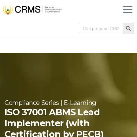
Search
Search for:
Compliance Series | E-Learning
ISO 37001 ABMS Lead
Implementer (with
Certification by PECB)